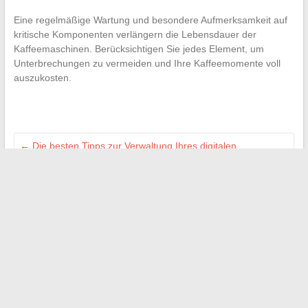
Eine regelmäßige Wartung und besondere Aufmerksamkeit auf
kritische Komponenten verlängern die Lebensdauer der
Kaffeemaschinen. Berücksichtigen Sie jedes Element, um
Unterbrechungen zu vermeiden und Ihre Kaffeemomente voll
auszukosten.
←
Die besten Tipps zur Verwaltung Ihres digitalen
Studentenraums
Traditionen und Moderne: Wenn die Vergangenheit die
Zukunft inspiriert
→
Suchen