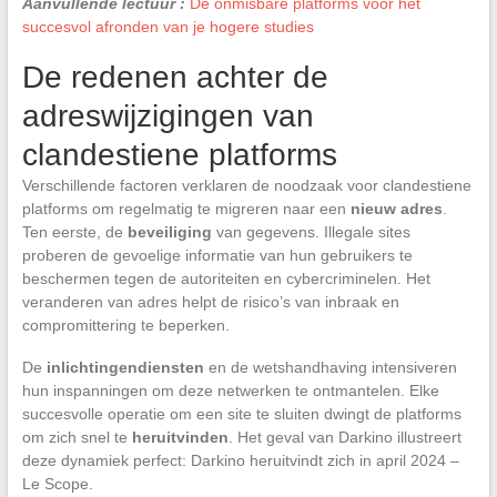
Aanvullende lectuur :
De onmisbare platforms voor het
succesvol afronden van je hogere studies
De redenen achter de
adreswijzigingen van
clandestiene platforms
Verschillende factoren verklaren de noodzaak voor clandestiene
platforms om regelmatig te migreren naar een
nieuw adres
.
Ten eerste, de
beveiliging
van gegevens. Illegale sites
proberen de gevoelige informatie van hun gebruikers te
beschermen tegen de autoriteiten en cybercriminelen. Het
veranderen van adres helpt de risico’s van inbraak en
compromittering te beperken.
De
inlichtingendiensten
en de wetshandhaving intensiveren
hun inspanningen om deze netwerken te ontmantelen. Elke
succesvolle operatie om een site te sluiten dwingt de platforms
om zich snel te
heruitvinden
. Het geval van Darkino illustreert
deze dynamiek perfect: Darkino heruitvindt zich in april 2024 –
Le Scope.