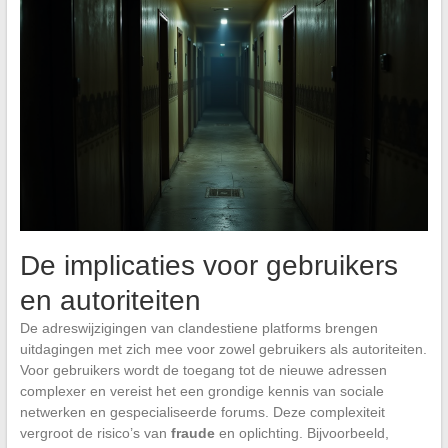
De implicaties voor gebruikers
en autoriteiten
De adreswijzigingen van clandestiene platforms brengen
uitdagingen met zich mee voor zowel gebruikers als autoriteiten.
Voor gebruikers wordt de toegang tot de nieuwe adressen
complexer en vereist het een grondige kennis van sociale
netwerken en gespecialiseerde forums. Deze complexiteit
vergroot de risico’s van
fraude
en oplichting. Bijvoorbeeld,