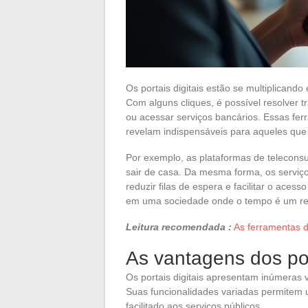
Os portais digitais estão se multiplicand
Com alguns cliques, é possível resolver t
ou acessar serviços bancários. Essas ferr
revelam indispensáveis para aqueles que
Por exemplo, as plataformas de telecons
sair de casa. Da mesma forma, os serviço
reduzir filas de espera e facilitar o aces
em uma sociedade onde o tempo é um re
Leitura recomendada :
As ferramentas d
As vantagens dos por
Os portais digitais apresentam inúmeras
Suas funcionalidades variadas permitem u
facilitado aos serviços públicos.