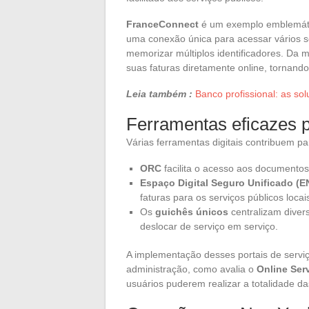
FranceConnect
é um exemplo emblemático
uma conexão única para acessar vários s
memorizar múltiplos identificadores. Da
suas faturas diretamente online, tornando
Leia também :
Banco profissional: as sol
Ferramentas eficazes p
Várias ferramentas digitais contribuem par
ORC
facilita o acesso aos documento
Espaço Digital Seguro Unificado (
faturas para os serviços públicos locai
Os
guichês únicos
centralizam diver
deslocar de serviço em serviço.
A implementação desses portais de serviç
administração, como avalia o
Online Ser
usuários puderem realizar a totalidade d