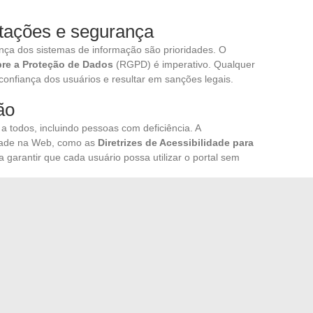
tações e segurança
nça dos sistemas de informação são prioridades. O
re a Proteção de Dados
(RGPD) é imperativo. Qualquer
onfiança dos usuários e resultar em sanções legais.
ão
 a todos, incluindo pessoas com deficiência. A
idade na Web, como as
Diretrizes de Acessibilidade para
garantir que cada usuário possa utilizar o portal sem
as novas ferramentas digitais é fundamental. Formações
rantir uma adoção ideal dos novos sistemas. O
o da Ação Pública
(SGMAP) desempenha um papel
niciativas como
Ação Pública 2022
para modernizar as
igitais do Estado.