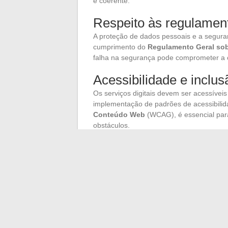
e coerente.
Respeito às regulamen
A proteção de dados pessoais e a segura
cumprimento do
Regulamento Geral sob
falha na segurança pode comprometer a c
Acessibilidade e inclus
Os serviços digitais devem ser acessíveis
implementação de padrões de acessibil
Conteúdo Web
(WCAG), é essencial para 
obstáculos.
Apoio e formação
O apoio aos agentes e usuários no uso d
específicas devem ser oferecidas para ga
Secretariado Geral para a Modernizaçã
central nesse processo, desenvolvendo i
ferramentas digitais e apoiar os projetos d