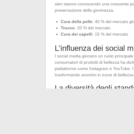
sieri stanno conoscendo una crescente pop
preservazione della giovinezza.
Cura della pelle
: 40 % del mercato gl
Trucco
: 20 % del mercato
Cura dei capelli
: 15 % del mercato
L’influenza dei social 
I social media giocano un ruolo principal
consumatori di prodotti di bellezza ha dic
piattaforme come Instagram e YouTube. I tut
trasformando anonimi in icone di bellezza i
La diversità degli stand
La ricerca di una bellezza universale tende
come Fenty Beauty, con le sue
40 tonalit
cercando di rappresentare tutte le carnag
sia dai consumatori che dagli esperti del s
Questi numeri e tendenze illustrano un’ind
profonde mutazioni e influenze multiple.