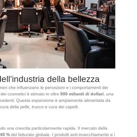
dell’industria della bellezza
meri che influenzano le percezioni e i comportamenti dei
dei cosmetici è stimato in oltre
500 miliardi di dollari
, una
precedenti. Questa espansione è ampiamente alimentata da
ra della pelle, trucco e cura dei capelli.
ndo una crescita particolarmente rapida. Il mercato della
40 %
del fatturato globale. I prodotti anti-invecchiamento e i