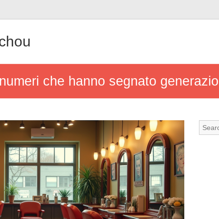
achou
: numeri che hanno segnato generazio