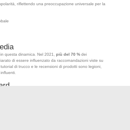
olarità, riflettendo una preoccupazione universale per la
obale
media
e in questa dinamica. Nel 2021,
più del 70 %
dei
hiarato di essere influenzato da raccomandazioni viste su
orial di trucco e le recensioni di prodotti sono legioni,
nfluenti.
ard
 a svanire di fronte a una nuova realtà: la diversità. Marchi
à di fondotinta
, testimoniano un’industria in mutamento,
ioni e morfologie. Questa evoluzione è accolta con favore
ettore.
ustria della bellezza in continua evoluzione, segnata da