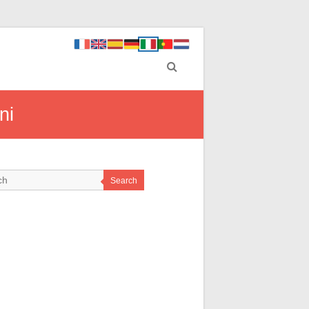
ni
Search