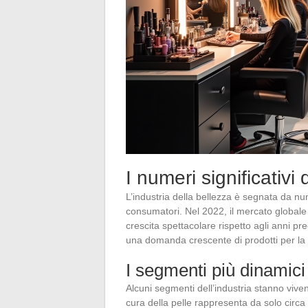
I numeri significativi 
L’industria della bellezza è segnata da nu
consumatori. Nel 2022, il mercato globale 
crescita spettacolare rispetto agli anni 
una domanda crescente di prodotti per la cu
I segmenti più dinamici
Alcuni segmenti dell’industria stanno vive
cura della pelle rappresenta da solo circa