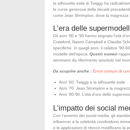
la silhouette esile di Twiggy ha radicalmen
le curve generose delle decadi precedenti
come Jean Shrimpton, dove la magrezza e
L’era delle supermodel
Gli anni ’80 e ’90 hanno segnato l’età d
Crawford, Naomi Campbell e Claudia Schif
specifiche. In quegli anni, il celebre ’90-
modelle dell’epoca.
Questi numeri
rappre
servivano da riferimento assoluto nel mo
Da scoprire anche :
Errori comuni di con
Anni ’60: Twiggy e la silhouette esile
Anni ’70: Jean Shrimpton e la magrez
Anni ’80-90: L’età d’oro delle supermod
L’impatto dei social me
Con l’avvento dei social media, gli standa
influencer e le celebrità condividono immagin
e le applicazioni di ritocco modificano l