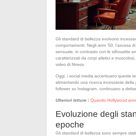
Gli standard di bellezza evolvono incessan
comportamenti. Negli anni ’50, l’ascesa d
sensuale, in contrasto con le silhouette an
caratterizzati da corpi atletici e muscolos
video di fitness.
Oggi, i social media accentuano queste te
alimentando una ricerca incessante della pe
follower su Instagram, continuano a dettar
Ulteriori letture :
Quando Hollywood annull
Evoluzione degli stan
epoche
Gli standard di bellezza sono sempre stati il