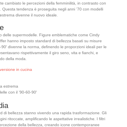
te cambiato le percezioni della femminilità, in contrasto con
. Questa tendenza è proseguita negli anni ’70 con modelli
strema divenne il nuovo ideale.
le
’oro delle supermodelle. Figure emblematiche come Cindy
fer hanno imposto standard di bellezza basati su misure
60-90′ divenne la norma, definendo le proporzioni ideali per le
sentavano rispettivamente il giro seno, vita e fianchi, e
ndo della moda.
versione in cucina
za estrema
elle con il ’90-60-90′
dia
rd di bellezza stanno vivendo una rapida trasformazione. Gli
i ritoccate, amplificando le aspettative irrealistiche. I filtri
a percezione della bellezza, creando icone contemporanee