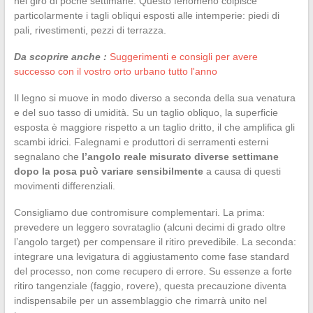
nel giro di poche settimane. Questo fenomeno colpisce
particolarmente i tagli obliqui esposti alle intemperie: piedi di
pali, rivestimenti, pezzi di terrazza.
Da scoprire anche :
Suggerimenti e consigli per avere
successo con il vostro orto urbano tutto l'anno
Il legno si muove in modo diverso a seconda della sua venatura
e del suo tasso di umidità. Su un taglio obliquo, la superficie
esposta è maggiore rispetto a un taglio dritto, il che amplifica gli
scambi idrici. Falegnami e produttori di serramenti esterni
segnalano che
l’angolo reale misurato diverse settimane
dopo la posa può variare sensibilmente
a causa di questi
movimenti differenziali.
Consigliamo due contromisure complementari. La prima:
prevedere un leggero sovrataglio (alcuni decimi di grado oltre
l’angolo target) per compensare il ritiro prevedibile. La seconda:
integrare una levigatura di aggiustamento come fase standard
del processo, non come recupero di errore. Su essenze a forte
ritiro tangenziale (faggio, rovere), questa precauzione diventa
indispensabile per un assemblaggio che rimarrà unito nel