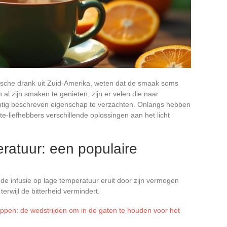
sche drank uit Zuid-Amerika, weten dat de smaak soms
 al zijn smaken te genieten, zijn er velen die naar
tig beschreven eigenschap te verzachten. Onlangs hebben
-liefhebbers verschillende oplossingen aan het licht
eratuur: een populaire
e infusie op lage temperatuur eruit door zijn vermogen
erwijl de bitterheid vermindert.
pen: de wedstrijden om in de gaten te houden voor het