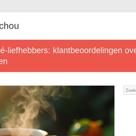
achou
-liefhebbers: klantbeoordelingen ov
ren