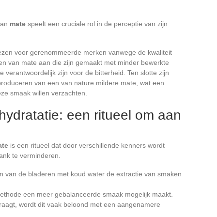
 van
mate
speelt een cruciale rol in de perceptie van zijn
ezen voor gerenommeerde merken vanwege de kwaliteit
ten van mate aan die zijn gemaakt met minder bewerkte
 verantwoordelijk zijn voor de bitterheid. Ten slotte zijn
oduceren van een van nature mildere mate, wat een
eze smaak willen verzachten.
hydratatie: een ritueel om aan
ate
is een ritueel dat door verschillende kenners wordt
ank te verminderen.
tigen van de bladeren met koud water de extractie van smaken
methode een meer gebalanceerde smaak mogelijk maakt.
vraagt, wordt dit vaak beloond met een aangenamere