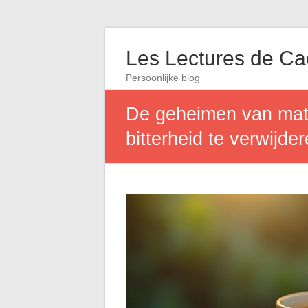
Les Lectures de C
Persoonlijke blog
De geheimen van maté
bitterheid te verwijde