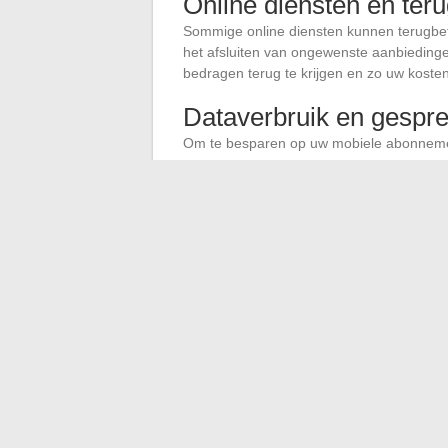
Online diensten en ter
Sommige online diensten kunnen terugbeta
het afsluiten van ongewenste aanbieding
bedragen terug te krijgen en zo uw kosten
Dataverbruik en gespr
Om te besparen op uw mobiele abonnemen
Wi-Fi
: geef de voorkeur aan Wi-Fi-ve
verbruikt.
Berichtapps
: gebruik apps zoals Wha
waardoor het gebruik van uw spraakabo
Door deze praktijken aan te nemen, kunt u
ook aanzienlijke besparingen op uw budge
←
De uitdagingen van de beveiliging van