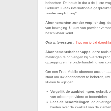
behoeften. Dit houdt in dat u de juiste vr
Gebruikt u vaak internationale gesprekk
zonder verplichting?
Abonnementen zonder verplichting
: d
van beweging. U kunt van provider verand
beschikbaar komt.
Ook interessant :
Tips om je tijd dagelij
Abonnementsbeheer-apps
: deze tools 
meldingen te ontvangen bij overschrijding
opzegging en heronderhandeling van cont
Om een Free Mobile-abonnee-account aan te
staat om uw abonnement te beheren, uw 
klikken te wijzigen.
Vergelijk de aanbiedingen
: gebruik 
van telecomproviders te beoordelen.
Lees de beoordelingen
: de ervaring
bieden over de kwaliteit van de klante