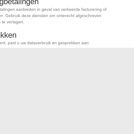
ugbetalingen
lingen aanbieden in geval van verkeerde facturering of
en. Gebruik deze diensten om onterecht afgeschreven
 te verlagen.
ekken
t, past u uw dataverbruik en gesprekken aan:
rbindingen om te voorkomen dat u uw mobiele data
tsApp of Telegram om gesprekken via Wi-Fi te voeren,
nnement beperkt blijft.
 niet alleen uw telefoonsubscripties optimaliseren, maar
t realiseren.
 professionele intranetten
De nieuwe digitale tools voor middelbare scholieren
→