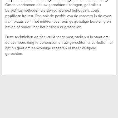
Om te voorkomen dat uw gerechten uitdrogen, gebruikt u
bereidingsmethoden die de vochtigheid behouden, zoals
papillote koken
. Pas ook de positie van de roosters in de oven
aan: plaats ze in het midden voor een gelijkmatige bereiding en
boven of onder voor het bruinen of gratineren.
Deze technieken en tips, strikt toegepast, stellen u in staat om
de ovenbereiding te beheersen en uw gerechten te verheffen, of
het nu gaat om eenvoudige recepten of meer verfijnde
gerechten.
←
Hoe je zichtbaarheid op Google kunt vergroten met de
juiste tools
De must-haves voor een snelle en praktische keuken
→
Zoeken