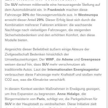
Die
SUV
nehmen mittlerweile eine herausragende Stellung auf
dem Automobilmarkt ein. In
Frankreich
machen diese
Fahrzeuge
30%
der Neuwagenverkäufe aus. In
Westeuropa
erreicht dieser Anteil
29%
. Dieser Erfolg lässt sich durch die
Kombination mehrerer Faktoren erklären: die wachsende
Nachfrage nach vielseitigen Fahrzeugen, die steigenden
Sicherheitsbedenken und den erhöhten Komfort, den diese
Modelle bieten.
Angesichts dieser Beliebtheit äußern einige Akteure der
Zivilgesellschaft Bedenken hinsichtlich der
Umweltauswirkungen. Der
WWF
, die
Ademe
und
Greenpeace
weisen darauf hin, dass
SUV
mehr verschmutzen als
traditionelle Autos. Laut der
Internationalen Energieagentur
verbrauchen diese Fahrzeuge mehr Kraftstoff und stoßen mehr
CO2 aus, was die Klimakrise verschärft.
In diesem Kontext werden Maßnahmen in Erwägung gezogen,
um ihre Expansion zu begrenzen.
Anne Hidalgo
, die
Bürgermeisterin von
Paris
, schlägt vor, die Parkgebühren für
SUV
in der Hauptstadt zu verdreifachen. Diese Initiative zielt