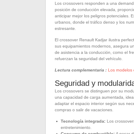
Los crossovers responden a una demanda 
posición de conducción elevada, proporcio
anticipar mejor los peligros potenciales.
urbanos, donde el tráfico denso y los n
estresante.
El crossover Renault Kadjar ilustra perfe
sus equipamientos modernos, asegura un 
de asistencia a la conducción, como el f
refuerzan la seguridad del vehículo.
Lectura complementaria :
Los modelos 
Seguridad y modularid
Los crossovers se distinguen por su modul
una capacidad de carga aumentada, ideal pa
adaptar el espacio interior según sus nec
compras o salir de vacaciones.
Tecnología integrada:
Los crossover
entretenimiento.
Consumo de combustible:
A pesar d