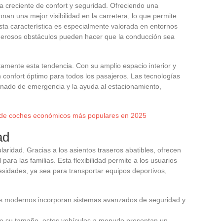
creciente de confort y seguridad. Ofreciendo una
nan una mejor visibilidad en la carretera, lo que permite
 Esta característica es especialmente valorada en entornos
umerosos obstáculos pueden hacer que la conducción sea
ctamente esta tendencia. Con su amplio espacio interior y
confort óptimo para todos los pasajeros. Las tecnologías
renado de emergencia y la ayuda al estacionamiento,
de coches económicos más populares en 2025
ad
aridad. Gracias a los asientos traseros abatibles, ofrecen
ra las familias. Esta flexibilidad permite a los usuarios
esidades, ya sea para transportar equipos deportivos,
s modernos incorporan sistemas avanzados de seguridad y
e su tamaño, estos vehículos a menudo presentan un