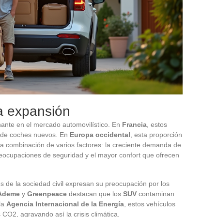
a expansión
ante en el mercado automovilístico. En
Francia
, estos
 de coches nuevos. En
Europa occidental
, esta proporción
r la combinación de varios factores: la creciente demanda de
preocupaciones de seguridad y el mayor confort que ofrecen
s de la sociedad civil expresan su preocupación por los
Ademe
y
Greenpeace
destacan que los
SUV
contaminan
la
Agencia Internacional de la Energía
, estos vehículos
O2, agravando así la crisis climática.