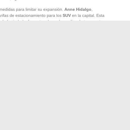
medidas para limitar su expansión.
Anne Hidalgo
,
 tarifas de estacionamiento para los
SUV
en la capital. Esta
ca de la ciudad y fomentar el uso de medios de transporte
daptando su oferta para hacer frente a estos desafíos. Los
can en el mercado. Los
Tesla Model X
y otros
SUV
icativa de las emisiones de CO2, al tiempo que conservan
s. Estas evoluciones son testimonio de una voluntad de
dores con los imperativos medioambientales.
strellas francesas
resolver fácilmente los problemas de conexión remota
→