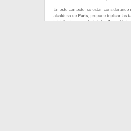
En este contexto, se están considerando 
alcaldesa de
París
, propone triplicar las
iniciativa busca reducir la huella ecológi
menos contaminantes.
Los
fabricantes de automóviles
están a
modelos híbridos y eléctricos se multipli
eléctricos
prometen una reducción signif
las ventajas de estos vehículos versátile
conciliar las expectativas de los consumi
←
Los detalles desconocidos sobre las e
Cómo 