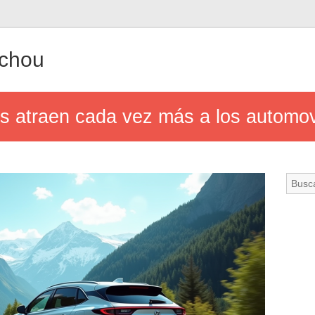
achou
s atraen cada vez más a los automovi