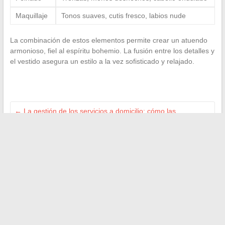
Maquillaje
Tonos suaves, cutis fresco, labios nude
La combinación de estos elementos permite crear un atuendo
armonioso, fiel al espíritu bohemio. La fusión entre los detalles y
el vestido asegura un estilo a la vez sofisticado y relajado.
←
La gestión de los servicios a domicilio: cómo las
herramientas digitales están revolucionando el sector
Las herramientas digitales que están revolucionando los
centros ecuestres
→
Buscar