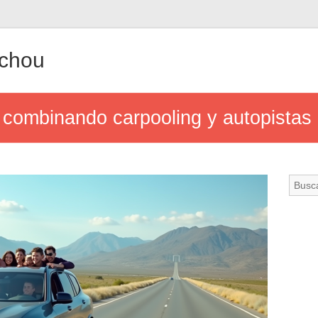
achou
os combinando carpooling y autopistas