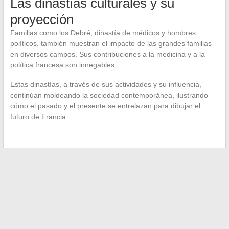
Las dinastías culturales y su
proyección
Familias como los Debré, dinastía de médicos y hombres
políticos, también muestran el impacto de las grandes familias
en diversos campos. Sus contribuciones a la medicina y a la
política francesa son innegables.
Estas dinastías, a través de sus actividades y su influencia,
continúan moldeando la sociedad contemporánea, ilustrando
cómo el pasado y el presente se entrelazan para dibujar el
futuro de Francia.
←
Facilitar tus trayectos combinando carpooling y autopistas
Las celebridades cuya altura sorprende
→
Buscar