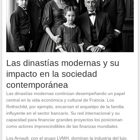
Las dinastías modernas y su
impacto en la sociedad
contemporánea
Las dinastías modernas continúan desempeñando un papel
central en la vida económica y cultural de Francia. Los
Rothschild, por ejemplo, encarnan el arquetipo de la familia
influyente en el sector bancario. Su red internacional y su
capacidad para financiar grandes proyectos los posicionan
como actores imprescindibles de las finanzas mundiales.
Los Arnault, con el grupo LVMH, dominan la industria del lujo.