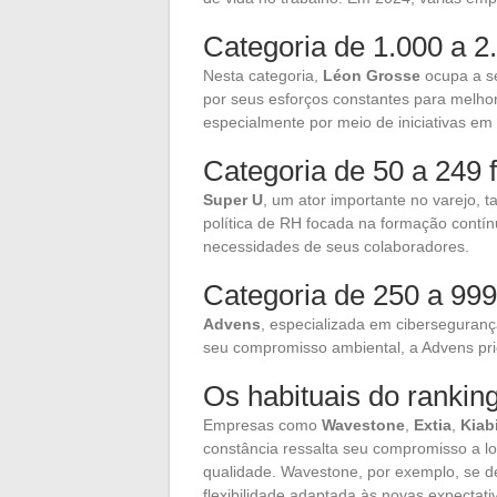
Categoria de 1.000 a 2
Nesta categoria,
Léon Grosse
ocupa a s
por seus esforços constantes para melho
especialmente por meio de iniciativas em
Categoria de 50 a 249 
Super U
, um ator importante no varejo, 
política de RH focada na formação contín
necessidades de seus colaboradores.
Categoria de 250 a 999
Advens
, especializada em ciberseguran
seu compromisso ambiental, a Advens prio
Os habituais do rankin
Empresas como
Wavestone
,
Extia
,
Kiab
constância ressalta seu compromisso a l
qualidade. Wavestone, por exemplo, se d
flexibilidade adaptada às novas expectat