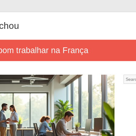
achou
om trabalhar na França