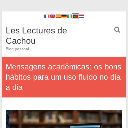
Les Lectures de
Cachou
Blog pessoal
Mensagens acadêmicas: os bons
hábitos para um uso fluido no dia
a dia