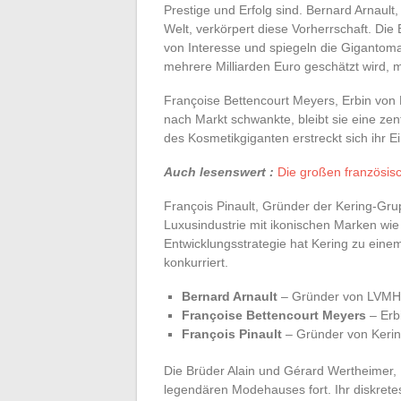
Prestige und Erfolg sind. Bernard Arnaul
Welt, verkörpert diese Vorherrschaft. Die
von Interesse und spiegeln die Gigantom
mehrere Milliarden Euro geschätzt wird, 
Françoise Bettencourt Meyers, Erbin von L
nach Markt schwankte, bleibt sie eine zen
des Kosmetikgiganten erstreckt sich ihr E
Auch lesenswert :
Die großen französis
François Pinault, Gründer der Kering-Grup
Luxusindustrie mit ikonischen Marken wie 
Entwicklungsstrategie hat Kering zu eine
konkurriert.
Bernard Arnault
– Gründer von LVMH
Françoise Bettencourt Meyers
– Erb
François Pinault
– Gründer von Keri
Die Brüder Alain und Gérard Wertheimer,
legendären Modehauses fort. Ihr diskrete