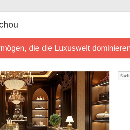
achou
rmögen, die die Luxuswelt dominiere