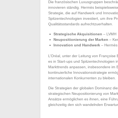
Die französischen Luxusgruppen beschränk
innovieren ständig. Hermès beispielswei
Strategie, die auf Handwerk und Innovatio
Spitzentechnologien investiert, um ihre P
Qualitätsstandards aufrechtzuerhalten.
Strategische Akquisitionen
– LVMH
Neupositionierung der Marken
– Ker
Innovation und Handwerk
– Hermès
L’Oréal, unter der Leitung von Françoise B
es in Start-ups und Spitzentechnologien i
Markttrends anpassen, insbesondere im B
kontinuierliche Innovationsstrategie ermö
internationalen Konkurrenten zu bleiben.
Die Strategien der globalen Dominanz die
strategischen Neupositionierung von Marke
Ansätze ermöglichen es ihnen, eine Führ
gleichzeitig den sich wandelnden Erwart