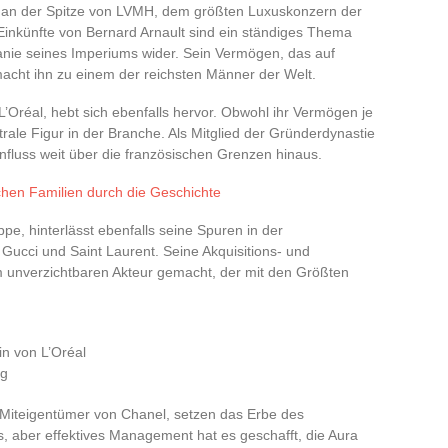
t, an der Spitze von LVMH, dem größten Luxuskonzern der
 Einkünfte von Bernard Arnault sind ein ständiges Thema
anie seines Imperiums wider. Sein Vermögen, das auf
macht ihn zu einem der reichsten Männer der Welt.
’Oréal, hebt sich ebenfalls hervor. Obwohl ihr Vermögen je
trale Figur in der Branche. Als Mitglied der Gründerdynastie
influss weit über die französischen Grenzen hinaus.
chen Familien durch die Geschichte
pe, hinterlässt ebenfalls seine Spuren in der
Gucci und Saint Laurent. Seine Akquisitions- und
m unverzichtbaren Akteur gemacht, der mit den Größten
in von L’Oréal
ng
 Miteigentümer von Chanel, setzen das Erbe des
s, aber effektives Management hat es geschafft, die Aura