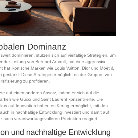
globalen Dominanz
welt dominieren, stützen sich auf vielfältige Strategien, um
er der Leitung von Bernard Arnault, hat eine aggressive
ant hat ikonische Marken wie Louis Vuitton, Dior und Moët &
io gestärkt. Diese Strategie ermöglicht es der Gruppe, von
sifizierung zu profitieren.
zte auf einen anderen Ansatz, indem er sich auf die
arken wie Gucci und Saint Laurent konzentrierte. Die
us auf Innovation haben es Kering ermöglicht, mit den
uch in nachhaltige Entwicklung investiert und damit auf
 nach verantwortungsvolleren Produkten reagiert.
tion und nachhaltige Entwicklung