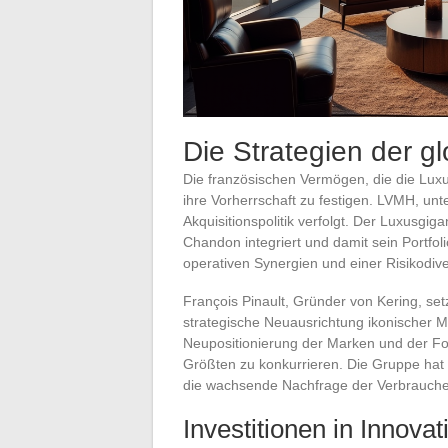
Die Strategien der 
Die französischen Vermögen, die die Luxus
ihre Vorherrschaft zu festigen. LVMH, unt
Akquisitionspolitik verfolgt. Der Luxusgig
Chandon integriert und damit sein Portfol
operativen Synergien und einer Risikodiver
François Pinault, Gründer von Kering, set
strategische Neuausrichtung ikonischer M
Neupositionierung der Marken und der Fok
Größten zu konkurrieren. Die Gruppe hat a
die wachsende Nachfrage der Verbraucher
Investitionen in Innova