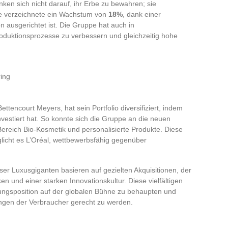
en sich nicht darauf, ihr Erbe zu bewahren; sie
se verzeichnete ein Wachstum von
18%
, dank einer
n ausgerichtet ist. Die Gruppe hat auch in
roduktionsprozesse zu verbessern und gleichzeitig hohe
ing
ettencourt Meyers, hat sein Portfolio diversifiziert, indem
nvestiert hat. So konnte sich die Gruppe an die neuen
ereich Bio-Kosmetik und personalisierte Produkte. Diese
glicht es L’Oréal, wettbewerbsfähig gegenüber
ser Luxusgiganten basieren auf gezielten Akquisitionen, der
n und einer starken Innovationskultur. Diese vielfältigen
ungsposition auf der globalen Bühne zu behaupten und
ungen der Verbraucher gerecht zu werden.